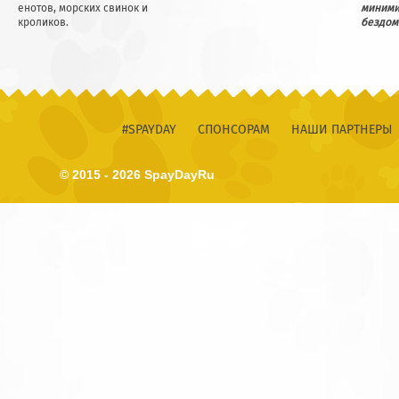
енотов, морских свинок и
миним
кроликов.
безд
#SPAYDAY
СПОНСОРАМ
НАШИ ПАРТНЕРЫ
© 2015 - 2026 SpayDayRu