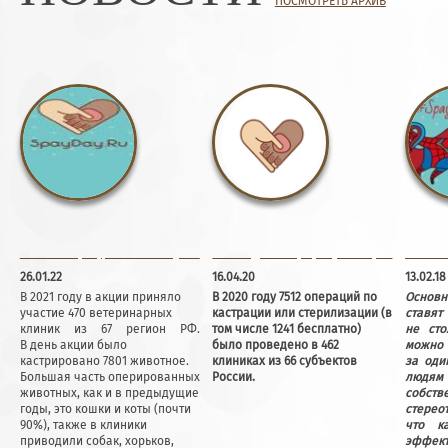
ПОСМОТРЕТЬ АРХИВ
Растет число общественных организаций в составе участников SPAYDAY
В 2020 году в акции приняло участие 66 регионов РФ
Россия 
26.01.22
16.04.20
13.02.18
В 2021 году в акции приняло
В 2020 году 7512 операций по
Основ
участие 470 ветеринарных
кастрации или стерилизации (в
ставят
клиник из 67 регион РФ.
том числе 1241 бесплатно)
не сто
В день акции было
было проведено в 462
можно 
кастрировано 7801 животное.
клиниках из 66 субъектов
за оди
Большая часть оперированных
России.
люд
животных, как и в предыдущие
собст
годы, это кошки и коты (почти
стерео
90%), также в клиники
что к
приводили собак, хорьков,
эффе