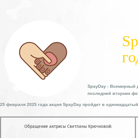
SPAYDAY
—
ДЕНЬ
КАСТРАЦИИ
Sp
И
го
СТЕРИЛИЗАЦИИ
ДОМАШНИХ
ЖИВОТНЫХ
SpayDay - Всемирный 
последний вторник фе
25 февраля 2025 года акция SpayDay пройдет в одиннадцатый р
Обращение актрисы Светланы Крючковой: